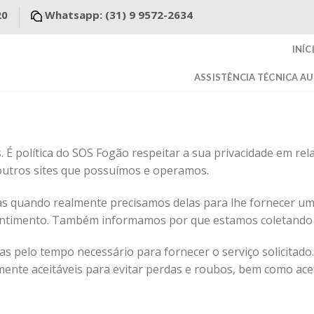
20
Whatsapp: (31) 9 9572-2634
INÍC
ASSISTÊNCIA TÉCNICA A
. É política do SOS Fogão respeitar a sua privacidade em re
 outros sites que possuímos e operamos.
s quando realmente precisamos delas para lhe fornecer um 
sentimento. Também informamos por que estamos coletando 
as pelo tempo necessário para fornecer o serviço solicita
te aceitáveis ​​para evitar perdas e roubos, bem como aces