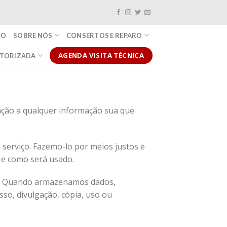
IO
SOBRE NÓS
CONSERTOS E REPARO
AGENDA VISITA TÉCNICA
UTORIZADA
lação a qualquer informação sua que
serviço. Fazemo-lo por meios justos e
e como será usado.
do. Quando armazenamos dados,
so, divulgação, cópia, uso ou