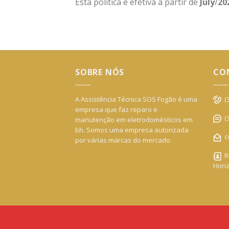
Esta política é efetiva a partir de
July
/
20
SOBRE NÓS
CO
A Assistência Técnica SOS Fogão é uma
(3
empresa que faz reparo e
(3
manutenção em eletrodomésticos em
bh. Somos uma empresa autorizada
co
por várias marcas do mercado.
Ru
Hori