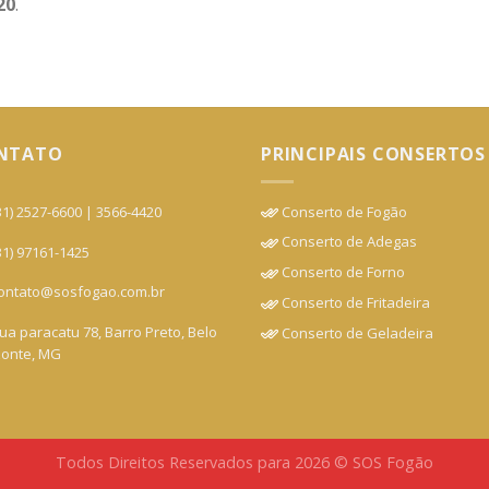
20
.
NTATO
PRINCIPAIS CONSERTOS
1) 2527-6600 | 3566-4420
Conserto de Fogão
Conserto de Adegas
1) 97161-1425
Conserto de Forno
ntato@sosfogao.com.br
Conserto de Fritadeira
a paracatu 78, Barro Preto, Belo
Conserto de Geladeira
zonte, MG
Todos Direitos Reservados para 2026 © SOS Fogão