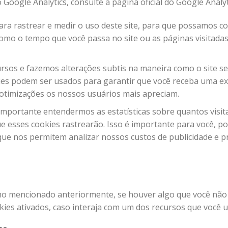
oogle Analytics, consulte a página oficial do Google Analyt
para rastrear e medir o uso deste site, para que possamos c
omo o tempo que você passa no site ou as páginas visitada
rsos e fazemos alterações subtis na maneira como o site s
es podem ser usados ​​para garantir que você receba uma ex
otimizações os nossos usuários mais apreciam.
mportante entendermos as estatísticas sobre quantos visi
ue esses cookies rastrearão. Isso é importante para você, p
que nos permitem analizar nossos custos de publicidade e p
mo mencionado anteriormente, se houver algo que você não 
ies ativados, caso interaja com um dos recursos que você u