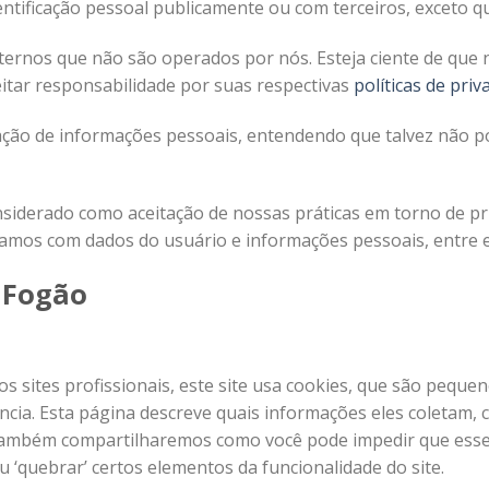
tificação pessoal publicamente ou com terceiros, exceto qu
externos que não são operados por nós. Esteja ciente de qu
itar responsabilidade por suas respectivas
políticas de priv
itação de informações pessoais, entendendo que talvez não 
nsiderado como aceitação de nossas práticas em torno de pr
damos com dados do usuário e informações pessoais, entre 
S Fogão
 sites profissionais, este site usa cookies, que são peque
cia. Esta página descreve quais informações eles coletam,
Também compartilharemos como você pode impedir que esse
 ‘quebrar’ certos elementos da funcionalidade do site.