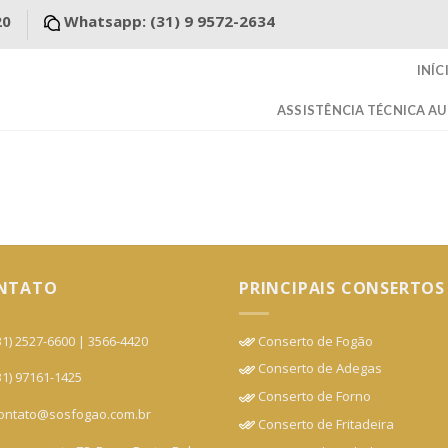
20
Whatsapp: (31) 9 9572-2634
INÍC
ASSISTÊNCIA TÉCNICA A
NTATO
PRINCIPAIS CONSERTOS
1) 2527-6600 | 3566-4420
Conserto de Fogão
Conserto de Adegas
1) 97161-1425
Conserto de Forno
ntato@sosfogao.com.br
Conserto de Fritadeira